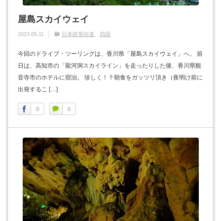
屋島スカイウェイ
2023.05.11
日本絶景街道
四国
今回のドライブ・ツーリングは、香川県「屋島スカイウェイ」へ。 前
日は、高知市の「龍河洞スカイライン」を走ったりした後、香川県観
音寺市のホテルに宿泊。 珍しく！？朝食をガッツリ頂き（夜明け前に
出発するこ […]
0
0