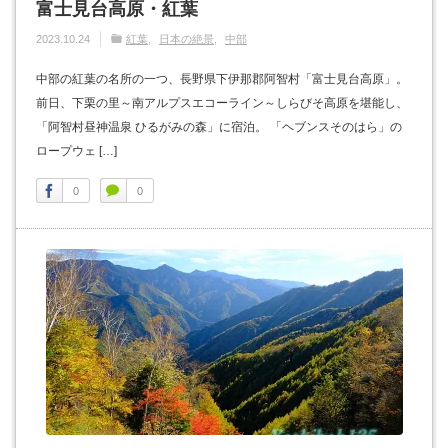
富士見台高原・紅葉
2023.10.24
紅葉
日本の絶景
中部
中部の紅葉の名所の一つ、長野県下伊那郡阿智村「富士見台高原」。
前日、下栗の里～南アルプスエコーライン～しらびそ高原を堪能し、
「阿智村昼神温泉 ひるがみの森」に宿泊。 「ヘブンスそのはら」の
ロープウェ […]
0
0