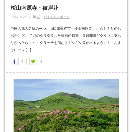
桜山南原寺・彼岸花
2023.09.25
花
おすすめスポット
中国の花の名所の一つ、山口県美祢市「桜山南原寺」。 久しぶりのお
出掛けだ。 ７月のダラダラした梅雨の時期、３週間ほどクルマに乗ら
なかったら・・・ クラッチを踏むとギシギシ音が出るように！ おま
けにバッ […]
0
0