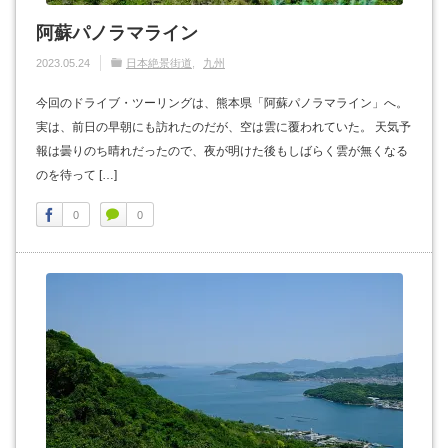
阿蘇パノラマライン
2023.05.24
日本絶景街道
九州
今回のドライブ・ツーリングは、熊本県「阿蘇パノラマライン」へ。
実は、前日の早朝にも訪れたのだが、空は雲に覆われていた。 天気予
報は曇りのち晴れだったので、夜が明けた後もしばらく雲が無くなる
のを待って […]
0
0