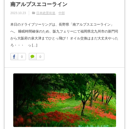
南アルプスエコーライン
2023.10.23
日本絶景街道
中部
本日のドライブツーリングは、長野県「南アルプスエコーライン」
へ。 睡眠時間確保のため、阪九フェリーにて福岡県北九州市の新門司
から大阪府の泉大津までひとっ飛び！ オイル交換はまだ大丈夫やった
ろ・・・ っ […]
0
0