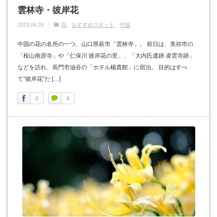
雲林寺・彼岸花
2023.09.26
花
おすすめスポット
中国
中国の花の名所の一つ、山口県萩市「雲林寺」。 前日は、美祢市の
「桜山南原寺」や「仁保川 彼岸花の里」、「大内氏遺跡 凌雲寺跡」
などを訪れ、長門市油谷の「ホテル楊貴館」に宿泊。 目的はすべ
て”彼岸花”だ […]
0
0