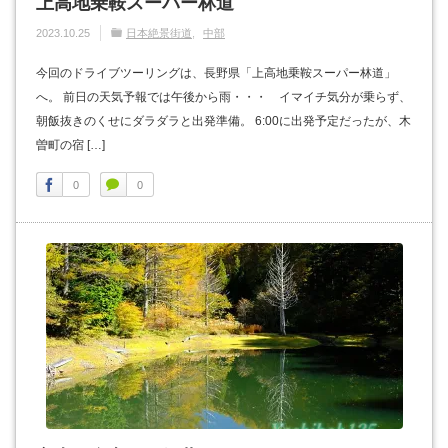
上高地乗鞍スーパー林道
2023.10.25
日本絶景街道
中部
今回のドライブツーリングは、長野県「上高地乗鞍スーパー林道」
へ。 前日の天気予報では午後から雨・・・ イマイチ気分が乗らず、
朝飯抜きのくせにダラダラと出発準備。 6:00に出発予定だったが、木
曽町の宿 […]
0
0