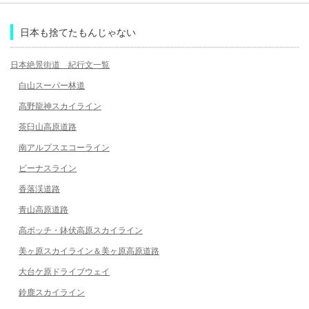
日本も捨てたもんじゃない
日本絶景街道 紀行文一覧
白山スーパー林道
高野龍神スカイライン
茶臼山高原道路
南アルプスエコーライン
ビーナスライン
香落渓道路
青山高原道路
高ボッチ・鉢伏高原スカイライン
美ヶ原スカイライン＆美ヶ原高原道路
大台ケ原ドライブウェイ
鈴鹿スカイライン