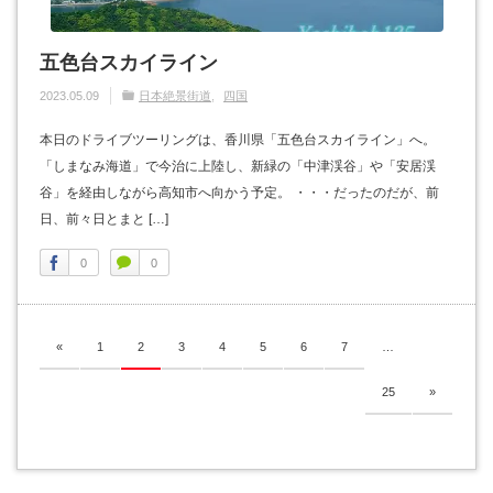
五色台スカイライン
2023.05.09
日本絶景街道
四国
本日のドライブツーリングは、香川県「五色台スカイライン」へ。
「しまなみ海道」で今治に上陸し、新緑の「中津渓谷」や「安居渓
谷」を経由しながら高知市へ向かう予定。 ・・・だったのだが、前
日、前々日とまと […]
0
0
«
1
2
3
4
5
6
7
…
25
»