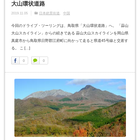
大山環状道路
2019.11.05
日本絶景街道
中国
今回のドライブ・ツーリングは、鳥取県「大山環状道路」へ。 「蒜山
大山スカイライン」からの続きである 蒜山大山スカイラインを岡山県
真庭市から鳥取県日野郡江府町に向かって走ると県道45号線と交差す
る。 こ […]
0
0