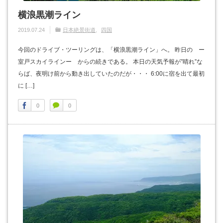
横浪黒潮ライン
2019.07.24
日本絶景街道
四国
今回のドライブ・ツーリングは、「横浪黒潮ライン」へ。 昨日の ー
室戸スカイラインー からの続きである。 本日の天気予報が”晴れ”な
らば、夜明け前から動き出していたのだが・・・ 6:00に宿を出て最初
に […]
0
0