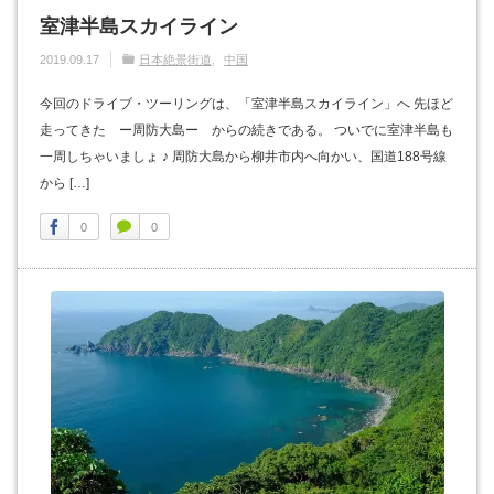
室津半島スカイライン
2019.09.17
日本絶景街道
中国
今回のドライブ・ツーリングは、「室津半島スカイライン」へ 先ほど
走ってきた ー周防大島ー からの続きである。 ついでに室津半島も
一周しちゃいましょ ♪ 周防大島から柳井市内へ向かい、国道188号線
から […]
0
0