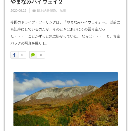
やまなみハイウェイ２
2020.06.22
日本絶景街道
九州
今回のドライブ・ツーリングは、「やまなみハイウェイ」へ。 以前に
も記事にしているのだが、そのときはあいにくの曇り空だっ
た・・・ ことがずっと気に掛かっていた。 ならば・・・ と、青空
バックの写真を撮り […]
0
0