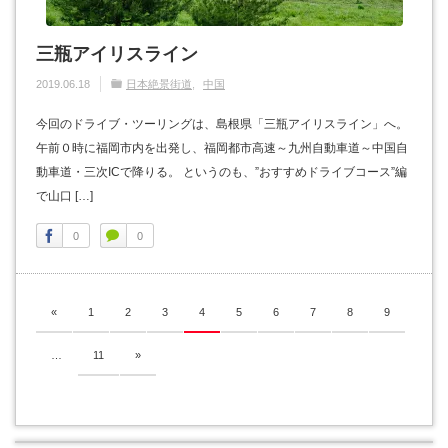
三瓶アイリスライン
2019.06.18
日本絶景街道
中国
今回のドライブ・ツーリングは、島根県「三瓶アイリスライン」へ。
午前０時に福岡市内を出発し、福岡都市高速～九州自動車道～中国自
動車道・三次ICで降りる。 というのも、”おすすめドライブコース”編
で山口 […]
0
0
«
1
2
3
4
5
6
7
8
9
…
11
»