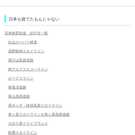
日本も捨てたもんじゃない
日本絶景街道 紀行文一覧
白山スーパー林道
高野龍神スカイライン
茶臼山高原道路
南アルプスエコーライン
ビーナスライン
香落渓道路
青山高原道路
高ボッチ・鉢伏高原スカイライン
美ヶ原スカイライン＆美ヶ原高原道路
大台ケ原ドライブウェイ
鈴鹿スカイライン