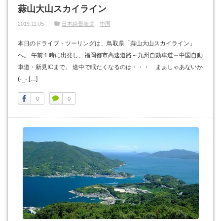
蒜山大山スカイライン
2019.11.05
日本絶景街道
中国
本日のドライブ・ツーリングは、鳥取県「蒜山大山スカイライン」
へ。 午前１時に出発し、福岡都市高速道路～九州自動車道～中国自動
車道・新見ICまで。 途中で眠たくなるのは・・・ まぁしゃあないか
(-_- […]
0
0