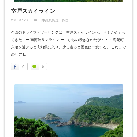
室戸スカイライン
2019.07.23
日本絶景街道
四国
今回のドライブ・ツーリングは、室戸スカイラインへ。 今しがた走っ
てきた ー 南阿波サンライン ー からの続きなのだが・・・ 海陽町
宍喰を過ぎると高知県に入り、少し走ると景色は一変する。 これまで
のリア […]
0
0