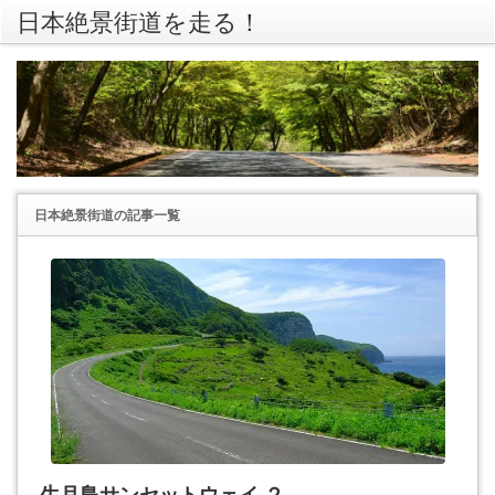
日本絶景街道を走る！
rss
Twitte
日本絶景街道
の記事一覧
生月島サンセットウェイ ２