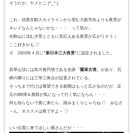
そうだが、ヤメとこ (^_^;)
これ、信貴生駒スカイラインから望む大阪市街よりも夜景が
キレイなんじゃないかな・・・ って気が。
生駒山に沈む夕景とともに見応えある夜景が広がりそう ♪
ここ好きかも ♡
※ 2003年４月に
”新日本三大夜景”
に認定されました。
若草山頂には前方後円墳である史跡「
鶯塚古墳
」があり、石
碑の隣りには三等三角点が設置されている。
そっちまで行けば展望できる範囲はもっと広がるのだが、足
元のBB弾＆鹿群が気になって行く気にならん・・・
何も知らないで夜に来たら、踏みまくりじゃろね ♡ みなさ
～ん、オススメは夜ですよ～ ♡
いい位置に来てほしい鹿さんだが・・・