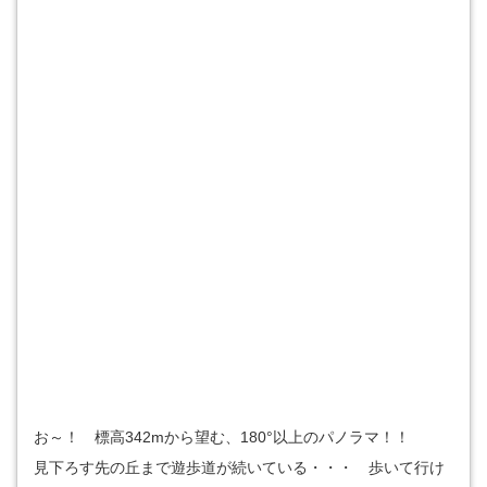
お～！ 標高342mから望む、180°以上のパノラマ！！
見下ろす先の丘まで遊歩道が続いている・・・ 歩いて行け