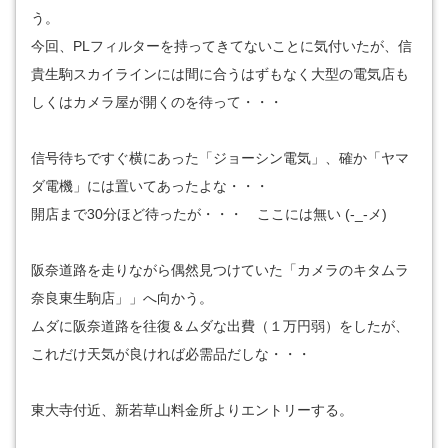
う。
今回、PLフィルターを持ってきてないことに気付いたが、信
貴生駒スカイラインには間に合うはずもなく大型の電気店も
しくはカメラ屋が開くのを待って・・・
信号待ちですぐ横にあった「ジョーシン電気」、確か「ヤマ
ダ電機」には置いてあったよな・・・
開店まで30分ほど待ったが・・・ ここには無い (-_-メ)
阪奈道路を走りながら偶然見つけていた「カメラのキタムラ
奈良東生駒店」」へ向かう。
ムダに阪奈道路を往復＆ムダな出費（１万円弱）をしたが、
これだけ天気が良ければ必需品だしな・・・
東大寺付近、新若草山料金所よりエントリーする。