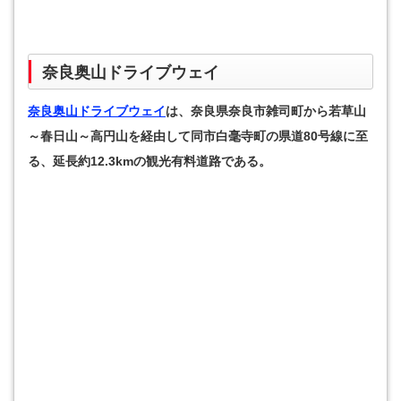
奈良奥山ドライブウェイ
奈良奥山ドライブウェイ
は、奈良県奈良市雑司町から若草山
～春日山～高円山を経由して同市白毫寺町の県道80号線に至
る、延長約12.3kmの観光有料道路である。