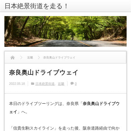
日本絶景街道を走る！
rss
Twitte
近畿
奈良奥山ドライブウェイ
奈良奥山ドライブウェイ
2022.05.18
日本絶景街道
近畿
0
本日のドライブツーリングは、奈良県「
奈良奥山ドライブウ
ェイ
」へ。
「信貴生駒スカイライン」を走った後、阪奈道路経由で向か