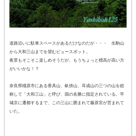
道路沿いに駐車スペースがあるだけなのだが・・・ 生駒山
から大和三山までを望むビュースポット。
夜景もそこそこ楽しめそうだが、もうちょっと標高が高い方
がいいかな！？
奈良県橿原市にある香具山、畝傍山、耳成山の三つの山を総
称して「大和三山」と呼び、国の名勝に指定されている。平
城京に遷都するまで、この三山に囲まれて藤原宮が営まれて
いた。