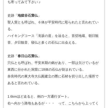
ち寄ってみて下さい ♪
史跡「
地獄谷石窟仏
」
聖人窟とも呼ばれ、６体が平安時代に彫られたと言われてい
る。
ハイキングコース「滝坂の道」を辿ると、首切地蔵、朝日観
音、夕日観音、寝仏と多くの石仏に出会える。
史跡「
春日山石窟仏
」
穴仏とも呼ばれ、平安末期の銘があり、一部は欠けているが
東西に分かれた洞窟に18体の石仏が刻まれている。
奈良時代の東大寺大仏殿建立の際に石材を切り出した場所で
あると言われている。
1.6kmほど走ると、例の一方通行ダート。
右へ向かう路地もあるが・・・ って、こちらから上ってく