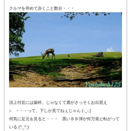
クルマを停めて歩くこと数分・・・
頂上付近には歯科、じゃなくて鹿がさっそくお出迎え
♪ ・・・って、下しか見てねぇじゃん (-_-;)
何気に足元を見ると・・・ 黒いＢＢ弾が何万発と転がって
いる (^_^;)