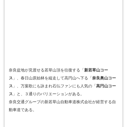
奈良盆地が見渡せる若草山頂を往復する「
新若草山コー
ス
」
、春日山原始林を縦走して高円山へ下る「
奈良奥山コー
ス
」
、万葉歌にも詠まれ石仏ファンにも人気の「
高円山コー
ス
」と、
３通りのバリエーションがある。
奈良交通グループの新若草山自動車道株式会社が経営する自
動車道である。