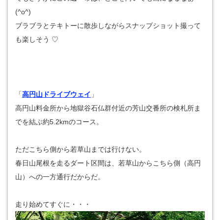
(^o^)
ブラブラとテキトーに散歩しながらスナップショット撮って
も楽しそう ♡
「
高円山ドライブウェイ
」
高円山料金所から地獄谷石仏群付近の芳山交番所の検札所ま
でを結ぶ約5.2kmのコース。
ただこちら側から若草山までは行けない。
春日山尾根を走るダート区間は、若草山からこちら側（高円
山）への一方通行だからだ。
走り始めてすぐに・・・