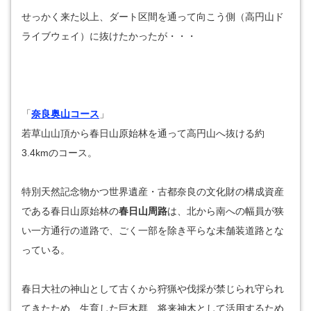
せっかく来た以上、ダート区間を通って向こう側（高円山ド
ライブウェイ）に抜けたかったが・・・
「
奈良奥山コース
」
若草山山頂から春日山原始林を通って高円山へ抜ける約
3.4kmのコース。
特別天然記念物かつ世界遺産・古都奈良の文化財の構成資産
である春日山原始林の
春日山周路
は、北から南への幅員が狭
い一方通行の道路で、ごく一部を除き平らな未舗装道路とな
っている。
春日大社の神山として古くから狩猟や伐採が禁じられ守られ
てきたため、生育した巨木群、将来神木として活用するため