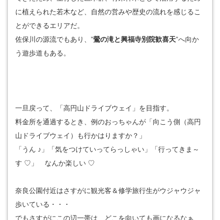
に植えられた若木など、自然の営みや歴史の流れを感じるこ
とができるエリアだ。
佐保川の源流でもあり、”
鶯の滝と興福寺別院歓喜天
”へ向か
う遊歩道もある。
一旦戻って、「高円山ドライブウェイ」を目指す。
料金所を通過するとき、例のおっちゃんが「向こう側（高円
山ドライブウェイ）も行かはりますか？」
「うん ♪」「気をつけていってらっしゃい」「行ってきま～
す ♡」 なんか楽しい ♡
奈良公園付近はさすがに観光客＆修学旅行生がウジャウジャ
歩いている・・・
でもさすがにこの辺一帯は、どこを向いても画になるなぁ