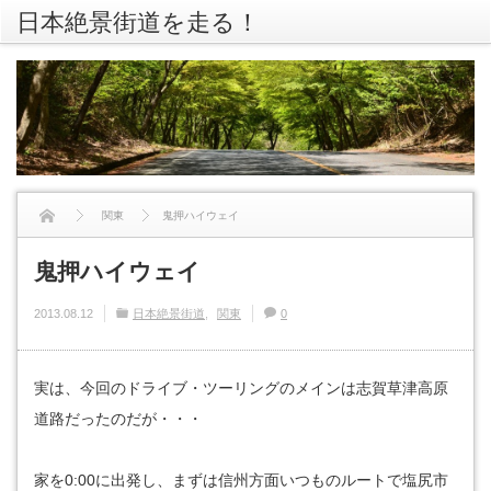
日本絶景街道を走る！
rss
Twitte
関東
鬼押ハイウェイ
鬼押ハイウェイ
2013.08.12
日本絶景街道
関東
0
実は、今回のドライブ・ツーリングのメインは志賀草津高原
道路だったのだが・・・
家を0:00に出発し、まずは信州方面いつものルートで塩尻市