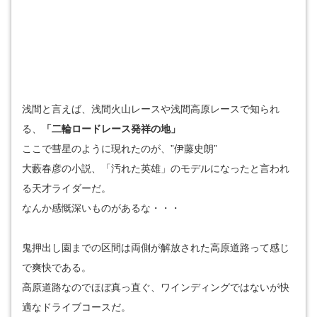
浅間と言えば、浅間火山レースや浅間高原レースで知られ
る、
「二輪ロードレース発祥の地」
ここで彗星のように現れたのが、”伊藤史朗”
大藪春彦の小説、「汚れた英雄」のモデルになったと言われ
る天才ライダーだ。
なんか感慨深いものがあるな・・・
鬼押出し園までの区間は両側が解放された高原道路って感じ
で爽快である。
高原道路なのでほぼ真っ直ぐ、ワインディングではないが快
適なドライブコースだ。