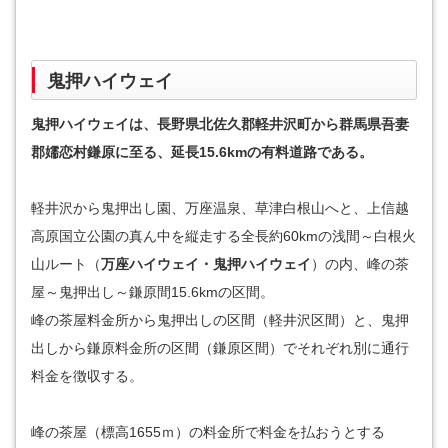
鬼押ハイウェイ
鬼押ハイウェイは、長野県北佐久郡軽井沢町から群馬県吾妻
郡嬬恋村鎌原に至る、延長15.6kmの有料道路である。
軽井沢から鬼押出し園、万座温泉、草津白根山へと、上信越
高原国立公園の真ん中を縦走する全長約60kmの浅間～白根火
山ルート（
万座ハイウェイ・鬼押ハイウェイ
）の内、峰の茶
屋～鬼押出し～鎌原間15.6kmの区間。
峰の茶屋料金所から鬼押出しの区間（軽井沢区間）と、鬼押
出しから鎌原料金所の区間（鎌原区間）でそれぞれ別に通行
料金を徴収する。
峰の茶屋（標高1655ｍ）の料金所で料金を払おうとする