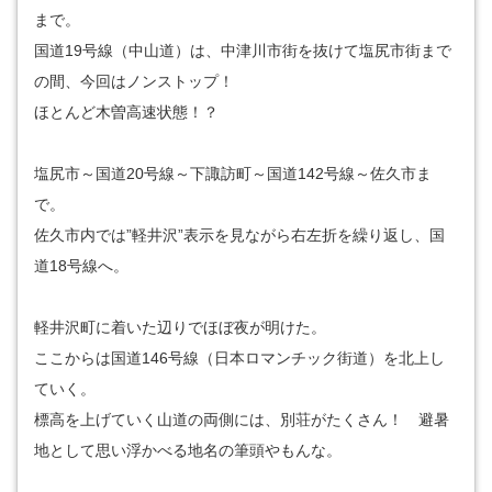
まで。
国道19号線（中山道）は、中津川市街を抜けて塩尻市街まで
の間、今回はノンストップ！
ほとんど木曽高速状態！？
塩尻市～国道20号線～下諏訪町～国道142号線～佐久市ま
で。
佐久市内では”軽井沢”表示を見ながら右左折を繰り返し、国
道18号線へ。
軽井沢町に着いた辺りでほぼ夜が明けた。
ここからは国道146号線（日本ロマンチック街道）を北上し
ていく。
標高を上げていく山道の両側には、別荘がたくさん！ 避暑
地として思い浮かべる地名の筆頭やもんな。