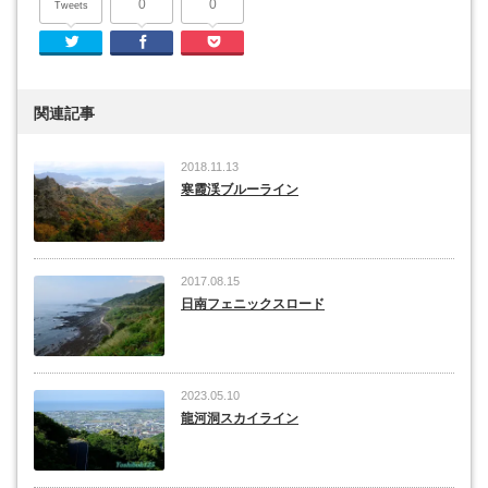
0
0
Tweets
Twitter
Facebook
Pocket
関連記事
2018.11.13
寒霞渓ブルーライン
2017.08.15
日南フェニックスロード
2023.05.10
龍河洞スカイライン