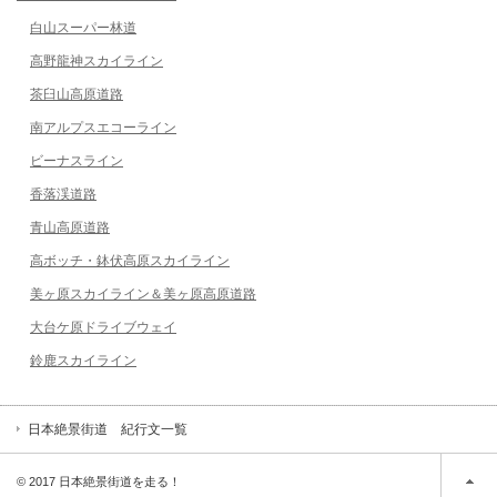
白山スーパー林道
高野龍神スカイライン
茶臼山高原道路
南アルプスエコーライン
ビーナスライン
香落渓道路
青山高原道路
高ボッチ・鉢伏高原スカイライン
美ヶ原スカイライン＆美ヶ原高原道路
大台ケ原ドライブウェイ
鈴鹿スカイライン
日本絶景街道 紀行文一覧
© 2017 日本絶景街道を走る！