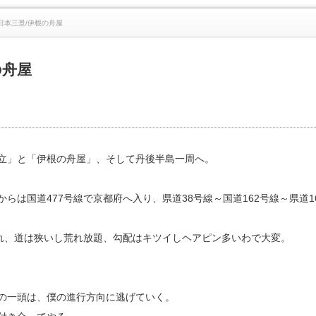
日本三景/伊根の舟屋
の舟屋
立」と「伊根の舟屋」、そして丹後半島一周へ。
からは国道477号線で京都府へ入り、県道38号線～国道162号線～県道1
され、道は狭いし荒れ放題、勾配はキツイしヘアピン多いわで大変。
の一頭は、僕の進行方向に逃げていく。