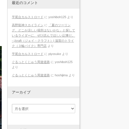
最近のコメント
平尾台カルストロード
に
yoshiboh125
より
高野龍神スカイライン
に
「夏のツーリン
グ、どこか涼しい場所はないかな」と探して
いるライダーに、ぜひ読んでほしい記事だ。
- j.kraft（ジェイ・クラフト）| 滋賀のトライ
ク（３輪バイク）専門店
より
平尾台カルストロード
に
piyosuke
より
ぐるっとくじゅう周遊道路
に
yoshiboh125
より
ぐるっとくじゅう周遊道路
に
hoshijima
より
アーカイブ