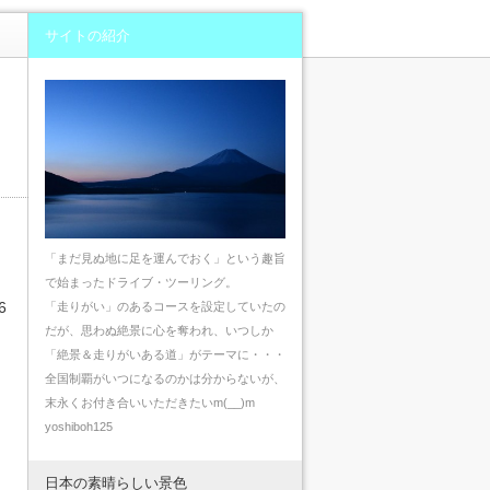
サイトの紹介
「まだ見ぬ地に足を運んでおく」という趣旨
で始まったドライブ・ツーリング。
6
「走りがい」のあるコースを設定していたの
だが、思わぬ絶景に心を奪われ、いつしか
「絶景＆走りがいある道」がテーマに・・・
全国制覇がいつになるのかは分からないが、
末永くお付き合いいただきたいm(__)m
yoshiboh125
日本の素晴らしい景色