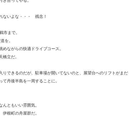
付き合ってやる。
れないよな・・・ 残念！
舞鶴市まで。
街道を。
眺めながらの快適ドライブコース。
天橋立だ。
出入りできるのだが、駐車場が開いてないのと、展望台へのリフトがまだ
って丹後半島を一周することに。
なんともいい雰囲気。
、伊根町の舟屋群だ。