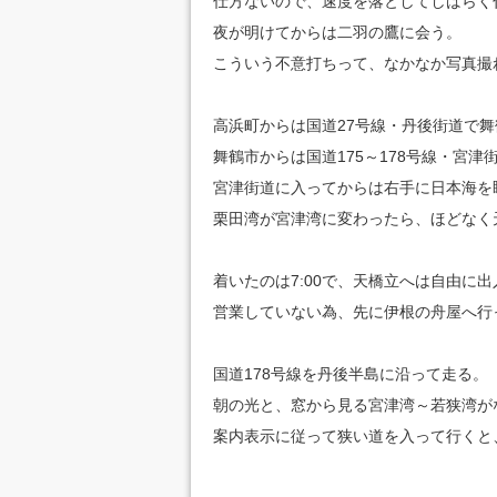
仕方ないので、速度を落としてしばらく
夜が明けてからは二羽の鷹に会う。
こういう不意打ちって、なかなか写真撮
高浜町からは国道27号線・丹後街道で
舞鶴市からは国道175～178号線・宮津
宮津街道に入ってからは右手に日本海を
栗田湾が宮津湾に変わったら、ほどなく
着いたのは7:00で、天橋立へは自由に
営業していない為、先に伊根の舟屋へ行
国道178号線を丹後半島に沿って走る。
朝の光と、窓から見る宮津湾～若狭湾が
案内表示に従って狭い道を入って行くと