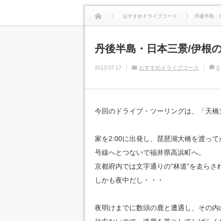
おすすめドライブコース
丹後半島・
丹後半島・日本三景/伊根
2013.07.17
おすすめドライブコース
0
今回のドライブ・ツーリングは、「天橋
家を2:00に出発し、琵琶湖大橋を渡って
号線へとつないで福井県高浜町へ。
京都府内では文字通りの”林道”を走ら
しかも夜中だし・・・
夜明けまでに数頭の鹿と遭遇し、その内