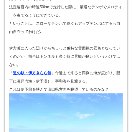
法定速度内の時速50kmで走行した際に、
最適なテンポでメロディ
ーを奏でるようにできている。
ということは、スローなテンポで聴くもアップテンポにするも自
由自在ってわけだ♪
伊方町に入った辺りからちょっと独特な雰囲気の景色となってい
くのだが、前半はトンネルも多く特に景観が良いというわけでは
ない。
「
道の駅・伊方きらら館
」付近まで来ると両側に海が広がり、眼
下に瀬戸内海（伊予灘）、宇和海を見渡せる。
これは伊予灘を挟んで山口県方面を眺望しているのかな？