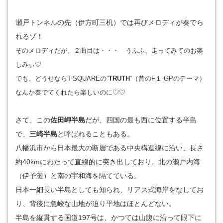
瀬戸トンネルの先（伊方町三机）では再びメロディが奏でら
れるゾ！
そのメロディだが、２曲目は・・・ うふふ、走ってみてのお楽
しみぃ♡
でも、どうせならT-SQUAREの”
TRUTH
“（昔のF１-GPのテーマ）
なんか奏でてくれたら楽しいのに♡♡
さて、この
佐田岬半島
だが、四国の最も西に位置する半島
で、
三崎半島
と呼ばれることもある。
八幡浜市から日本最大の断層である中央構造線に沿い、長さ
約40kmにわたって直線的に突き出しており、北の瀬戸内海
（伊予灘）と南の宇和海を隔てている。
日本一細長い半島としても知られ、リアス式海岸をなしてお
り、背後に急峻な山地が迫り平地はほとんどない。
半島を縦貫する国道197号は、かつては山腹に沿って眼下に