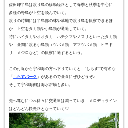
佐田岬半島は渡り鳥の移動経路として春季と秋季を中心に、
多種の野鳥が上空を飛んでいく。
渡りの時期には半島部の林や草地で渡り鳥を観察できるほ
か、上空をタカ類や小鳥類が通過していく。
特にハイタカやオオタカ、ハチクマやノスリといったタカ類
や、昼間に渡る小鳥類（ツバメ類、アマツバメ類、ヒヨド
リ、メジロなど）の観察に適するという。
この付近から宇和海の方へ下りていくと、”しらす”で有名な
「
しらすパーク
」があるので昼食にぜひどうぞ♪
そして宇和海側は海水浴場も多い。
先へ進むにつれ徐々に交通量は減っていき、メロディライン
はどんどん快走路となっていく♡