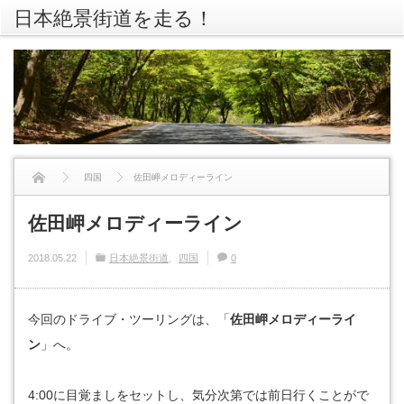
日本絶景街道を走る！
rss
Twitte
四国
佐田岬メロディーライン
佐田岬メロディーライン
2018.05.22
日本絶景街道
四国
0
今回のドライブ・ツーリングは、「
佐田岬メロディーライ
ン
」へ。
4:00に目覚ましをセットし、気分次第では前日行くことがで