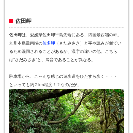
佐田岬
佐田岬
は、愛媛県佐田岬半島先端にある、四国最西端の岬。
九州本島最南端の
佐多岬
（さたみさき）と字や読みが似てい
るため混同されることがあるが、漢字の違いの他、こちら
は“さ
だ
みさき”と、濁音であることが異なる。
駐車場から、こ～んな感じの遊歩道をひたすら歩く・・・
といっても約２km程度！？なのだが。