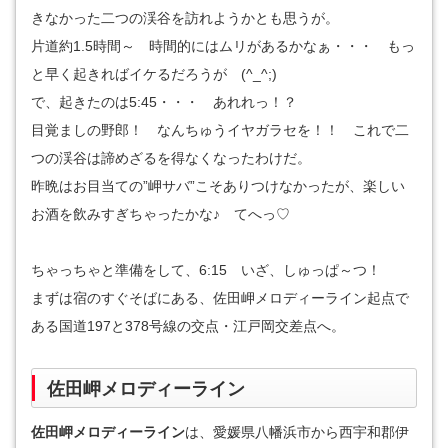
きなかった二つの渓谷を訪れようかとも思うが。
片道約1.5時間～ 時間的にはムリがあるかなぁ・・・ もっ
と早く起きればイケるだろうが (^_^;)
で、起きたのは5:45・・・ あれれっ！？
目覚ましの野郎！ なんちゅうイヤガラセを！！ これで二
つの渓谷は諦めざるを得なくなったわけだ。
昨晩はお目当ての”岬サバ”こそありつけなかったが、楽しい
お酒を飲みすぎちゃったかな♪ てへっ♡
ちゃっちゃと準備をして、6:15 いざ、しゅっぱ～つ！
まずは宿のすぐそばにある、佐田岬メロディーライン起点で
ある国道197と378号線の交点・江戸岡交差点へ。
佐田岬メロディーライン
佐田岬メロディーライン
は、愛媛県八幡浜市から西宇和郡伊