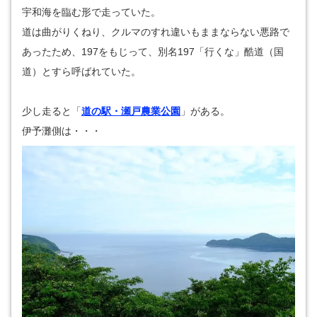
宇和海を臨む形で走っていた。
道は曲がりくねり、クルマのすれ違いもままならない悪路で
あったため、197をもじって、別名197「行くな」酷道（国
道）とすら呼ばれていた。
少し走ると「
道の駅・瀬戸農業公園
」がある。
伊予灘側は・・・