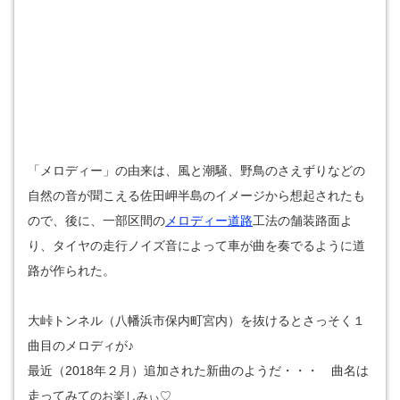
「メロディー」の由来は、風と潮騒、野鳥のさえずりなどの
自然の音が聞こえる佐田岬半島のイメージから想起されたも
ので
、後に、一部区間の
メロディー道路
工法の舗装路面よ
り、タイヤの走行ノイズ音によって車が曲を奏でるように道
路が作られた。
大峠トンネル（八幡浜市保内町宮内）を抜けるとさっそく１
曲目のメロディが♪
最近（2018年２月）追加された新曲のようだ・・・ 曲名は
走ってみて
のお楽しみぃ♡