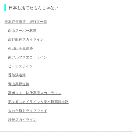
日本も捨てたもんじゃない
日本絶景街道 紀行文一覧
白山スーパー林道
高野龍神スカイライン
茶臼山高原道路
南アルプスエコーライン
ビーナスライン
香落渓道路
青山高原道路
高ボッチ・鉢伏高原スカイライン
美ヶ原スカイライン＆美ヶ原高原道路
大台ケ原ドライブウェイ
鈴鹿スカイライン