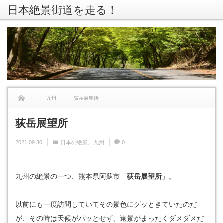
日本絶景街道を走る！
rss
Twitte
九州
荻岳展望所
荻岳展望所
2021.09.30
日本の絶景
九州
0
九州の絶景の一つ、熊本県阿蘇市「
荻岳展望所
」。
以前にも一度訪問していてその景色にグッときていたのだ
が、その時は天候がパッとせず、遠景がまったくダメダメだ