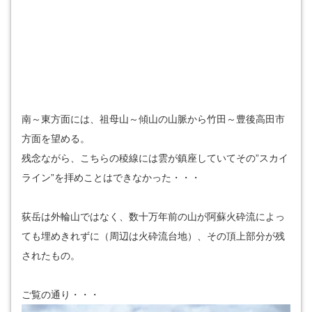
南～東方面には、祖母山～傾山の山脈から竹田～豊後高田市
方面を望める。
残念ながら、こちらの稜線には雲が鎮座していてその”スカイ
ライン”を拝めことはできなかった・・・
荻岳は外輪山ではなく、数十万年前の山が阿蘇火砕流によっ
ても埋めきれずに（周辺は火砕流台地）、その頂上部分が残
されたもの。
ご覧の通り・・・