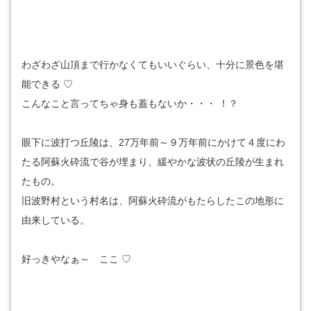
わざわざ山頂まで行かなくてもいいぐらい、十分に景色を堪
能できる ♡
こんなこと言ってちゃ身も蓋もないか・・・ ！？
眼下に波打つ丘陵は、27万年前～９万年前にかけて４度にわ
たる阿蘇火砕流で谷が埋まり、緩やかな波状の丘陵が生まれ
たもの。
旧波野村という村名は、阿蘇火砕流がもたらしたこの地形に
由来している。
好っきやなぁ～ ここ ♡