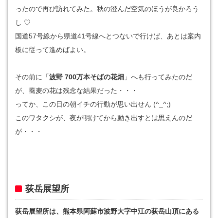
ったので再び訪れてみた。秋の澄んだ空気のほうが良かろう
し ♡
国道57号線から県道41号線へとつないで行けば、あとは案内
板に従って進めばよい。
その前に「
波野 700万本そばの花畑
」へも行ってみたのだ
が、蕎麦の花は残念な結果だった・・・
ってか、この日の朝イチの行動が思い出せん (^_^;)
このワタクシが、夜が明けてから動き出すとは思えんのだ
が・・・
荻岳展望所
荻岳展望所は、熊本県阿蘇市波野大字中江の荻岳山頂にある