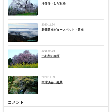
浄専寺・しだれ桜
2020.11.24
野間雲海ビュースポット・雲海
2018.04.03
一心行の大桜
2020.11.09
中津渓谷・紅葉
コメント