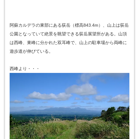
阿蘇カルデラの東部にある荻岳（標高843.4m）、山上は荻岳
公園となっていて絶景を眺望できる荻岳展望所がある。山頂
は西峰、東峰に分かれた双耳峰で、山上の駐車場から両峰に
遊歩道が伸びている。
西峰より・・・