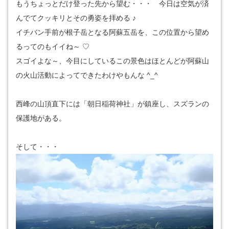
もうちょっとだけ登った先から望む・・・ 今日は空気が済
んでてクッキリとその勇姿を拝める ♪
イチバン手前が根子岳となる阿蘇五岳を、この位置から望め
るってのもイイね～ ♡
スゴイよな～、今目にしているこの景色はほとんどが阿蘇山
の火山活動によってできたわけやもんな ^_^
西峰の山頂直下には「朝日稲荷神社」が鎮座し、スズランの
保護地がある。
そして・・・