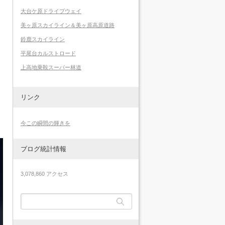
大台ケ原ドライブウェイ
美ヶ原スカイライン＆美ヶ原高原道路
鈴鹿スカイライン
平尾台カルストロード
上高地乗鞍スーパー林道
リンク
今この瞬間の輝きを
ブログ統計情報
3,078,860 アクセス