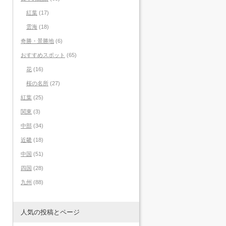
紅葉
(17)
雲海
(18)
奇勝・景勝地
(6)
おすすめスポット
(65)
花
(16)
桜の名所
(27)
紅葉
(25)
関東
(3)
中部
(34)
近畿
(18)
中国
(51)
四国
(28)
九州
(88)
人気の投稿とページ