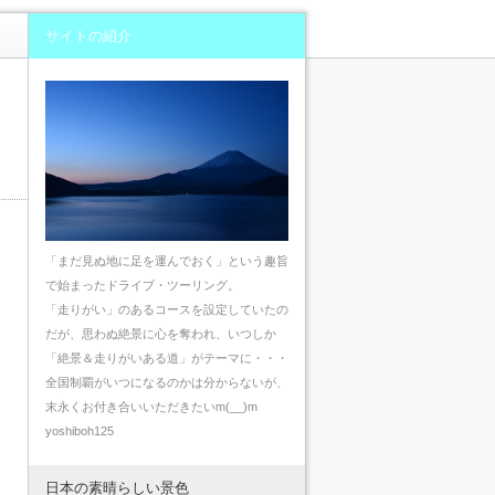
サイトの紹介
「まだ見ぬ地に足を運んでおく」という趣旨
で始まったドライブ・ツーリング。
「走りがい」のあるコースを設定していたの
だが、思わぬ絶景に心を奪われ、いつしか
「絶景＆走りがいある道」がテーマに・・・
全国制覇がいつになるのかは分からないが、
末永くお付き合いいただきたいm(__)m
yoshiboh125
日本の素晴らしい景色