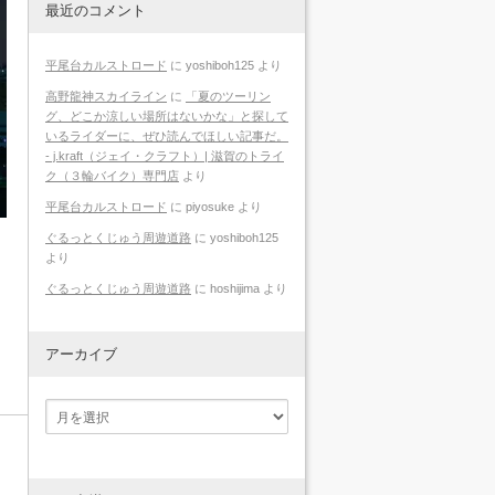
最近のコメント
平尾台カルストロード
に
yoshiboh125
より
高野龍神スカイライン
に
「夏のツーリン
グ、どこか涼しい場所はないかな」と探して
いるライダーに、ぜひ読んでほしい記事だ。
- j.kraft（ジェイ・クラフト）| 滋賀のトライ
ク（３輪バイク）専門店
より
平尾台カルストロード
に
piyosuke
より
ぐるっとくじゅう周遊道路
に
yoshiboh125
より
ぐるっとくじゅう周遊道路
に
hoshijima
より
アーカイブ