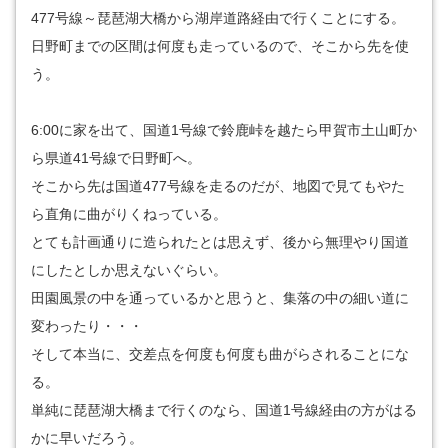
477号線～琵琶湖大橋から湖岸道路経由で行くことにする。
日野町までの区間は何度も走っているので、そこから先を使
う。
6:00に家を出て、国道1号線で鈴鹿峠を越たら甲賀市土山町か
ら県道41号線で日野町へ。
そこから先は国道477号線を走るのだが、地図で見てもやた
ら直角に曲がりくねっている。
とても計画通りに造られたとは思えず、後から無理やり国道
にしたとしか思えないぐらい。
田園風景の中を通っているかと思うと、集落の中の細い道に
変わったり・・・
そして本当に、交差点を何度も何度も曲がらされることにな
る。
単純に琵琶湖大橋まで行くのなら、国道1号線経由の方がはる
かに早いだろう。