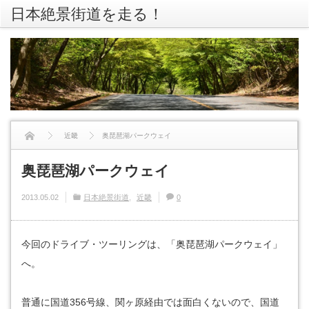
日本絶景街道を走る！
rss
Twitte
近畿
奥琵琶湖パークウェイ
奥琵琶湖パークウェイ
2013.05.02
日本絶景街道
近畿
0
今回のドライブ・ツーリングは、「奥琵琶湖パークウェイ」
へ。
普通に国道356号線、関ヶ原経由では面白くないので、国道