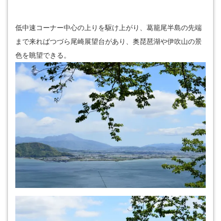
低中速コーナー中心の上りを駆け上がり、葛籠尾半島の先端
まで来ればつづら尾崎展望台があり、奥琵琶湖や伊吹山の景
色を眺望できる。