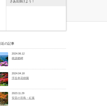
さあ出掛けよう！
最近の記事
2024.06.12
桃源郷岬
2024.04.18
浮岳幸花樹園
2023.11.29
安芸の宮島・紅葉