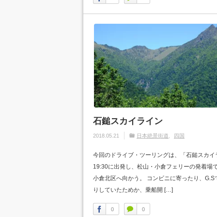
石鎚スカイライン
2018.05.21
日本絶景街道
四国
今回のドライブ・ツーリングは、「石鎚スカイ
19:30に出発し、松山・小倉フェリーの発着場
小倉北区へ向かう。 コンビニに寄ったり、G.
りしていたためか、乗船開 […]
0
0