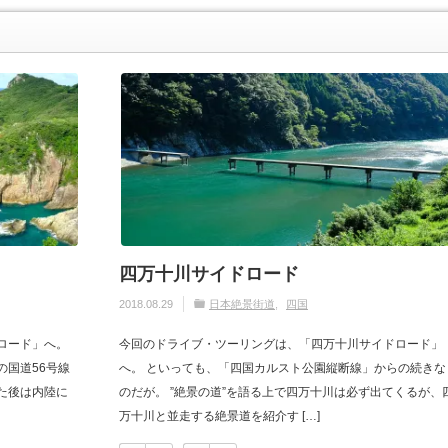
四万十川サイドロード
2018.08.29
日本絶景街道
四国
ロード」へ。
今回のドライブ・ツーリングは、「四万十川サイドロード」
の国道56号線
へ。 といっても、「四国カルスト公園縦断線」からの続きな
った後は内陸に
のだが。 ”絶景の道”を語る上で四万十川は必ず出てくるが、
万十川と並走する絶景道を紹介す […]