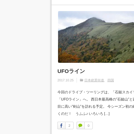
UFOライン
2017.10.25
日本絶景街道
四国
今回のドライブ・ツーリングは、「石鎚スカイ
「UFOライン」へ。 西日本最高峰の”石鎚山”
目に高い”剣山”を訪れる予定。 今シーズン初
くのだ！ うふふ♪ いろいろ […]
2
0