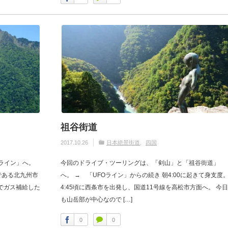
祖谷街道
2017.10.26
日本絶景街道
四国
ライン」へ。
今回のドライブ・ツーリングは、「剣山」と「祖谷街道」
である北九州市
へ。 → 「UFOライン」からの続き 朝4:00に起きて身支度
Sでガス補給した
4:45頃に西条市を出発し、国道11号線を高松市方面へ。 今日
も山岳部が中心なので […]
0
0