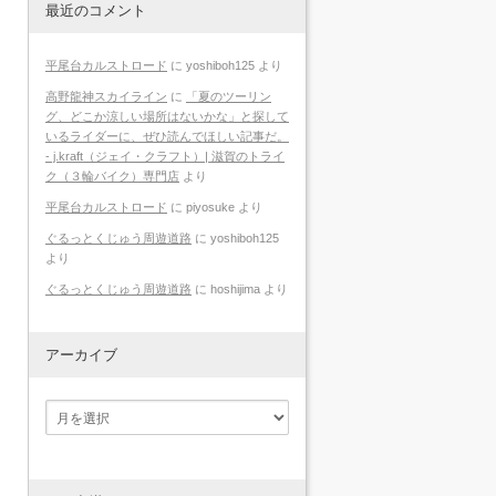
最近のコメント
平尾台カルストロード
に
yoshiboh125
より
高野龍神スカイライン
に
「夏のツーリン
グ、どこか涼しい場所はないかな」と探して
いるライダーに、ぜひ読んでほしい記事だ。
- j.kraft（ジェイ・クラフト）| 滋賀のトライ
ク（３輪バイク）専門店
より
平尾台カルストロード
に
piyosuke
より
ぐるっとくじゅう周遊道路
に
yoshiboh125
より
ぐるっとくじゅう周遊道路
に
hoshijima
より
アーカイブ