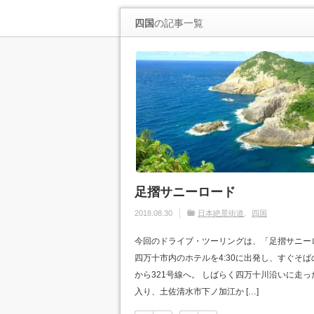
四国
の記事一覧
足摺サニーロード
2018.08.30
日本絶景街道
四国
今回のドライブ・ツーリングは、「足摺サニー
四万十市内のホテルを4:30に出発し、すぐそば
から321号線へ。 しばらく四万十川沿いに走
入り、土佐清水市下ノ加江か […]