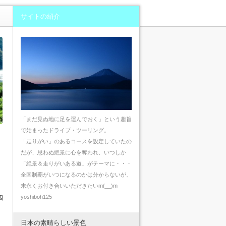
サイトの紹介
「まだ見ぬ地に足を運んでおく」という趣旨
で始まったドライブ・ツーリング。
「走りがい」のあるコースを設定していたの
だが、思わぬ絶景に心を奪われ、いつしか
「絶景＆走りがいある道」がテーマに・・・
全国制覇がいつになるのかは分からないが、
末永くお付き合いいただきたいm(__)m
yoshiboh125
四
日本の素晴らしい景色