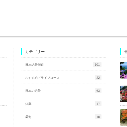
カテゴリー
日本絶景街道
101
おすすめドライブコース
22
日本の絶景
63
紅葉
17
雲海
18