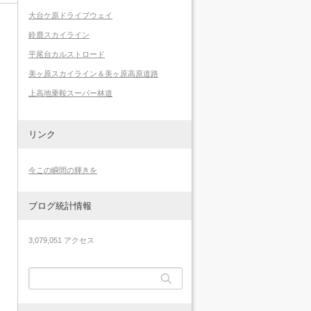
大台ケ原ドライブウェイ
鈴鹿スカイライン
平尾台カルストロード
美ヶ原スカイライン＆美ヶ原高原道路
上高地乗鞍スーパー林道
リンク
今この瞬間の輝きを
ブログ統計情報
3,079,051 アクセス