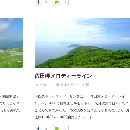
0
0
佐田岬メロディーライン
2018.05.22
日本絶景街道
四国
公園縦断線」
今回のドライブ・ツーリングは、「佐田岬メロディーライ
っていうか、今
ン」へ。 4:00に目覚ましをセットし、気分次第では前日行く
なんとか外れて
ことができなかった二つの渓谷を訪れようかとも思うが。 片
道約1.5時間～ 時間的にはムリ […]
0
0