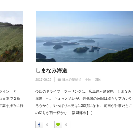
しまなみ海道
2017.09.29
日本絶景街道
中国
四国
ライン」と
今回のドライブ・ツーリングは、広島県～愛媛県「しまなみ
と西日本で２番
海道」へ。 ちょっと遠いが、最低限の睡眠は取らなアカンや
の紅葉を拝みに行
ろうから、やっぱり出発は1:30頃になる。 前日が仕事だとこ
の辺りが目一杯かな。 福岡都市 […]
0
0