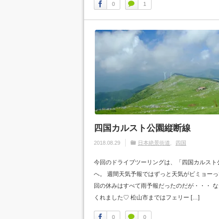
0
1
四国カルスト公園縦断線
2018.08.29
日本絶景街道
四国
今回のドライブツーリングは、「四国カルスト
へ。 週間天気予報ではずっと天気がビミョー
回の休みはすべて雨予報だったのだが・・・ 
くれました♡ 松山市まではフェリー […]
0
0