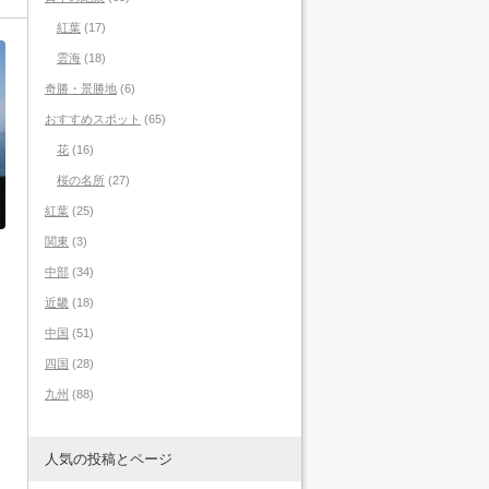
紅葉
(17)
雲海
(18)
奇勝・景勝地
(6)
おすすめスポット
(65)
花
(16)
桜の名所
(27)
紅葉
(25)
関東
(3)
中部
(34)
近畿
(18)
中国
(51)
四国
(28)
九州
(88)
人気の投稿とページ