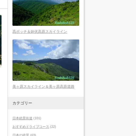
高ボッチ＆鉢伏高原スカイライン
美ヶ原スカイライン＆美ヶ原高原道路
カテゴリー
。
日本絶景街道
(101)
おすすめドライブコース
(22)
日本の絶景
(63)