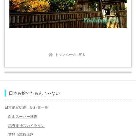
トップページに戻る
日本も捨てたもんじゃない
日本絶景街道 紀行文一覧
白山スーパー林道
高野龍神スカイライン
茶臼山高原道路