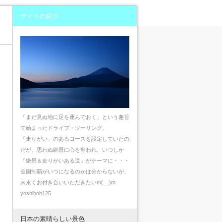
サイトの紹介
「まだ見ぬ地に足を運んでおく」という趣旨
で始まったドライブ・ツーリング。
「走りがい」のあるコースを設定していたの
だが、思わぬ絶景に心を奪われ、いつしか
「絶景＆走りがいある道」がテーマに・・・
全国制覇がいつになるのかは分からないが、
末永くお付き合いいただきたいm(__)m
yoshiboh125
日本の素晴らしい景色