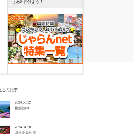
さあ出掛けよう！
最近の記事
2024.06.12
桃源郷岬
2024.04.18
浮岳幸花樹園