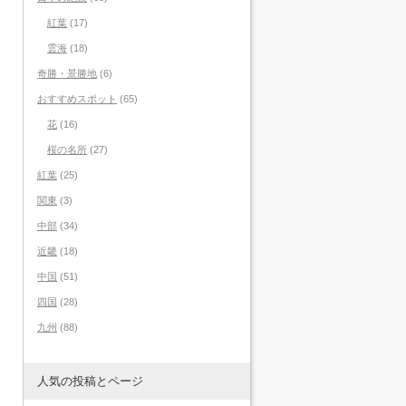
紅葉
(17)
雲海
(18)
奇勝・景勝地
(6)
おすすめスポット
(65)
花
(16)
桜の名所
(27)
紅葉
(25)
関東
(3)
中部
(34)
近畿
(18)
中国
(51)
四国
(28)
九州
(88)
人気の投稿とページ