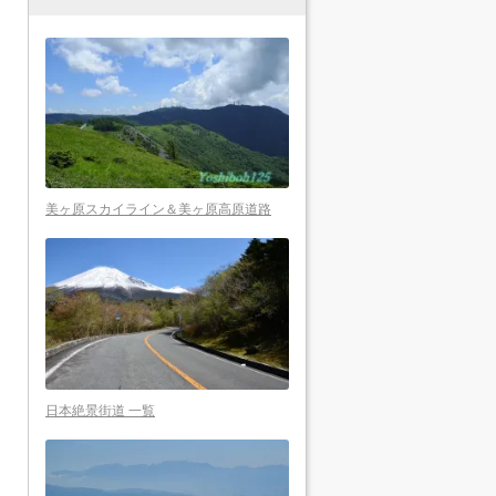
美ヶ原スカイライン＆美ヶ原高原道路
日本絶景街道 一覧