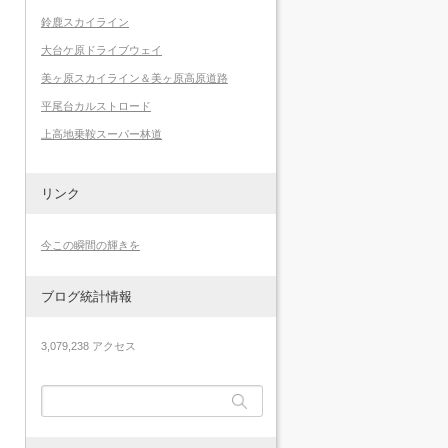
鈴鹿スカイライン
大台ケ原ドライブウェイ
美ヶ原スカイライン＆美ヶ原高原道路
平尾台カルストロード
上高地乗鞍スーパー林道
リンク
今この瞬間の輝きを
ブログ統計情報
3,079,238 アクセス