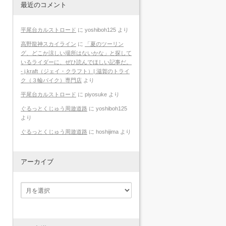
最近のコメント
平尾台カルストロード
に
yoshiboh125
より
高野龍神スカイライン
に
「夏のツーリン
グ、どこか涼しい場所はないかな」と探して
いるライダーに、ぜひ読んでほしい記事だ。
- j.kraft（ジェイ・クラフト）| 滋賀のトライ
ク（３輪バイク）専門店
より
平尾台カルストロード
に
piyosuke
より
ぐるっとくじゅう周遊道路
に
yoshiboh125
より
ぐるっとくじゅう周遊道路
に
hoshijima
より
アーカイブ